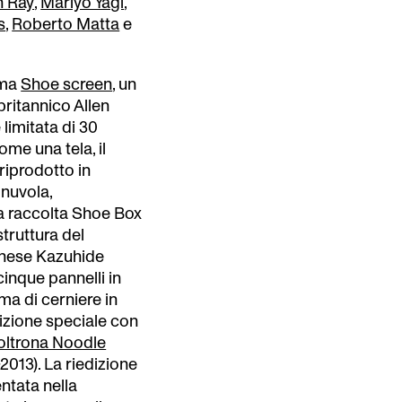
 Ray
,
Mariyo Yagi
,
s
,
Roberto Matta
e
ima
Shoe screen
, un
britannico Allen
limitata di 30
me una tela, il
riprodotto in
 nuvola,
lla raccolta Shoe Box
struttura del
ponese Kazuhide
inque pannelli in
ema di cerniere in
izione speciale con
oltrona Noodle
2013). La riedizione
ntata nella