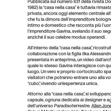
Pubblicata sul numero 631 della rivista 
1982) la “casa nella casa” è tuttavia rimast
privata, ancora oggi elemento centrale all’
che fu la dimora dell’imprenditore bolog
intimo e domestico che racconta più l’u
l’imprenditore Gavina, svelando il suo se
anziché il suo celebre modus operandi.
All’interno della “casa nella casa”, ricostrui
collaborazione con la figlia Ilka Alessandr
presentata in anteprima, un video dall’arch
quale lo stesso Gavina interagisce con qu
luogo. Un vero e proprio cortocircuito sp
visitatori che potranno entrare uno alla vol
“cubo”, vivendo un’esperienza unica.
Attorno alla “casa nella casa”, si sviluppano
capsule, ognuna dedicata ai designer e agl
dell’universo Paradisoterrestre:
Allen Jon