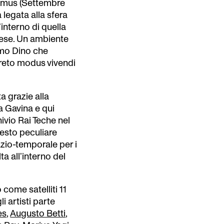
Domus (Settembre
a legata alla sfera
interno di quella
nese. Un ambiente
omo Dino che
greto modus vivendi
ta grazie alla
a Gavina e qui
ivio Rai Teche nel
esto peculiare
azio-temporale per i
ta all’interno del
 come satelliti 11
i artisti parte
es
,
Augusto Betti
,