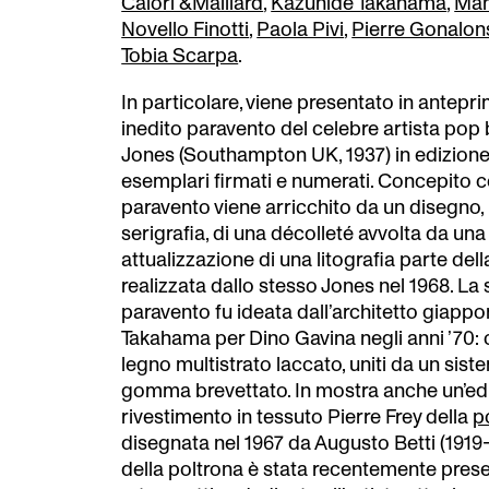
Calori &Maillard
,
Kazuhide Takahama
,
Man
Novello Finotti
,
Paola Pivi
,
Pierre Gonalon
Tobia Scarpa
.
In particolare, viene presentato in antepr
inedito paravento del celebre artista pop 
Jones (Southampton UK, 1937) in edizione 
esemplari firmati e numerati. Concepito co
paravento viene arricchito da un disegno, 
serigrafia, di una décolleté avvolta da una
attualizzazione di una litografia parte de
realizzata dallo stesso Jones nel 1968. La 
paravento fu ideata dall’architetto giap
Takahama per Dino Gavina negli anni ’70: c
legno multistrato laccato, uniti da un sist
gomma brevettato. In mostra anche un’ed
rivestimento in tessuto Pierre Frey della
p
disegnata nel 1967 da Augusto Betti (1919-
della poltrona è stata recentemente prese