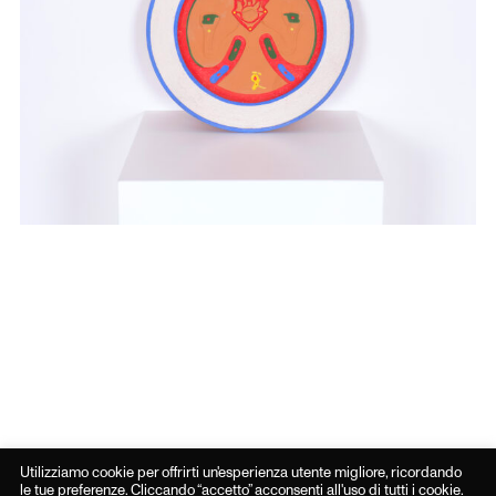
Roberto Matta
El Zuni
Utilizziamo cookie per offrirti un'esperienza utente migliore, ricordando
le tue preferenze. Cliccando “accetto” acconsenti all'uso di tutti i cookie.